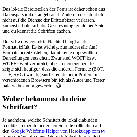
Das lokale Bereitstellen der Fonts ist daher schon aus
Datensparsamkeit angebracht. Zudem musst du dich
nicht auf die Dienste der Drittanbieter verlassen,
zumeist erhöht sich die Geschwindigkeit deiner Seite
und du kannst die Schriften cachen.
Der schwerwiegendste Nachteil hängt an der
Formatvielfalt. Es ist wichtig, zumindest alle fünf
Formate bereitzustellen, damit keine ungewollten
Darstellungen entstehen. Zwar sind WOFF bzw.
WOFF2 weit verbreitet, aber in den eigenen Test
zeigte sich häufiger, dass die anderen Formate (EOT,
TTF, SVG) wichtig sind. Gerade beim Prüfen mit
verschiedenen Browsern bin ich als Autor und Tester
bald wahnsinnig geworden 😉
Woher bekommst du deine
Schriftart?
Je nachdem, welche Schriftart du lokal einbinden
möchtest, einer deiner ersten Schritte sollte dich auf
den
Google Webfonts Helper von Herokuapp.com
führen. Wenn du deine Wunsch-Schrift hier findest,