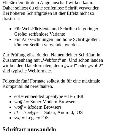
Fließtexten für dein Auge unscharf wirken kann.
Daher solltest du eine serifenlose Schrift verwenden.
Bei höheren Schriftgrößen ist dier Effekt nicht so
drastisch:
Für Web-Fließtexte und Schriften in geringer
Größe: serifenlose Variante
Für Auszeichnungen und hohe Schriftgrößen,
können Serifen verwendet werden
Zur Prüfung gibst du den Namen deiner Schriftart in
Zusammenhang mit „Webfont“ an. Und schon landen
wir bei den Dateiformaten, denn „woff“ oder „woff2“
sind typische Webformate.
Folgende fünf Formate solltest du für eine maximale
Kompatibilität bereithalten.
eot = embedded-opentype = IE6-IE8
woff2 =
Super Modern Browsers
woff = M
odern Browsers
ttf = truetype =
Safari, Android, iOS
svg =
Legacy iOS
Schriftart umwandeln