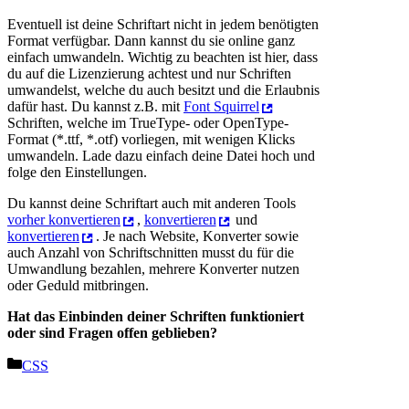
Eventuell ist deine Schriftart nicht in jedem benötigten
Format verfügbar. Dann kannst du sie online ganz
einfach umwandeln. Wichtig zu beachten ist hier, dass
du auf die Lizenzierung achtest und nur Schriften
umwandelst, welche du auch besitzt und die Erlaubnis
dafür hast. Du kannst z.B. mit
Font Squirrel
Schriften, welche im TrueType- oder OpenType-
Format (*.ttf, *.otf) vorliegen, mit wenigen Klicks
umwandeln. Lade dazu einfach deine Datei hoch und
folge den Einstellungen.
Du kannst deine Schriftart auch mit anderen Tools
vorher konvertieren
,
konvertieren
und
konvertieren
. Je nach Website, Konverter sowie
auch Anzahl von Schriftschnitten musst du für die
Umwandlung bezahlen, mehrere Konverter nutzen
oder Geduld mitbringen.
Hat das Einbinden deiner Schriften funktioniert
oder sind Fragen offen geblieben?
Kategorien
CSS