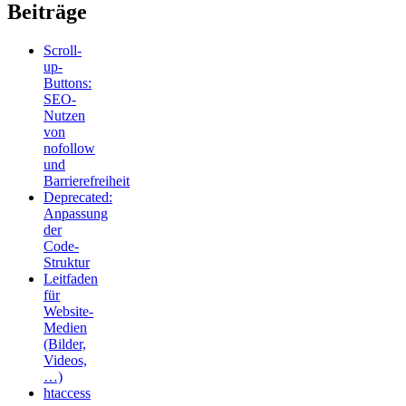
Beiträge
Scroll-
up-
Buttons:
SEO-
Nutzen
von
nofollow
und
Barrierefreiheit
Deprecated:
Anpassung
der
Code-
Struktur
Leitfaden
für
Website-
Medien
(Bilder,
Videos,
…)
htaccess