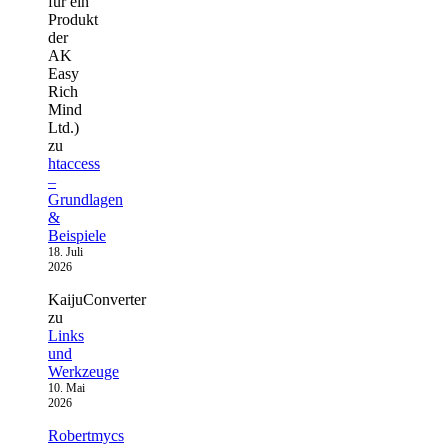
für ein
Produkt
der
AK
Easy
Rich
Mind
Ltd.)
zu
htaccess
–
Grundlagen
&
Beispiele
18. Juli
2026
KaijuConverter
zu
Links
und
Werkzeuge
10. Mai
2026
Robertmycs