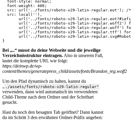
  font-style: normal;

  font-weight: 400;

  src: url('../fonts/roboto-v29-latin-regular.eot'); /*
  src: local(''),

       url('../fonts/roboto-v29-latin-regular.eot?#iefi
       url('../fonts/roboto-v29-latin-regular.woff2') f
       url('../fonts/roboto-v29-latin-regular.woff') fo
       url('../fonts/roboto-v29-latin-regular.ttf') for
       url('../fonts/roboto-v29-latin-regular.svg#Robot
Bei „..“ musst du deine Webseite und die jeweilige
Verzeichnisstruktur eintragen.
Also in unserem Fall,
lautet die komplette URL wie folgt:
https://deinwp.de/wp-
content/themes/generatepress_child/assets/fonts/Brandon_reg.woff2
Um den Pfad dynamisch zu halten, kannst du
„
./assets/fonts/roboto-v29-latin-regular"
verwenden, dann wird automatisch im verwendeten
Child-Theme nach dem Ordner und der Schriftart
gesucht.
Hast du noch den besagten Tab geöffnet? Dann kannst
du im Schritt 3 den erwähnten Ordner-Präfix angeben: